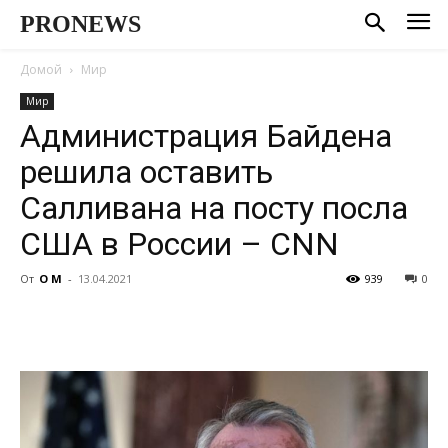
PRONEWS
Домой
Мир
Мир
Администрация Байдена
решила оставить
Салливана на посту посла
США в России – CNN
От
О М
-
13.04.2021
939
0