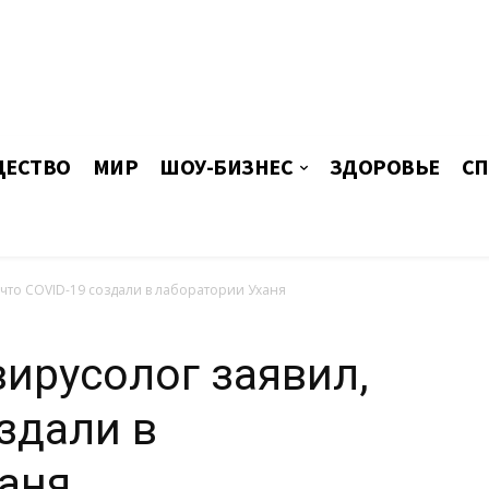
ЕСТВО
МИР
ШОУ-БИЗНЕС
ЗДОРОВЬЕ
СП
что COVID-19 создали в лаборатории Уханя
ирусолог заявил,
здали в
аня