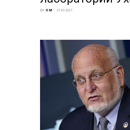
От
О М
-
27.03.2021