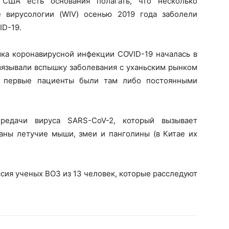
 США есть основания полагать, что несколько
е вирусологии (WIV) осенью 2019 года заболели
ID-19.
шка коронавирусной инфекции COVID-19 началась в
связывали вспышку заболевания с уханьским рынком
: первые пациенты были там либо постоянными
редачи вируса SARS-CoV-2, который вызывает
ваны летучие мыши, змеи и панголины (в Китае их
ссия ученых ВОЗ из 13 человек, которые расследуют