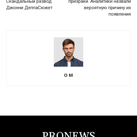
Скандальный развод
призраки. Аналитики назвали
Джонни ДеппаСюжет
вероятную причину их
появления
О М
PRONEWS