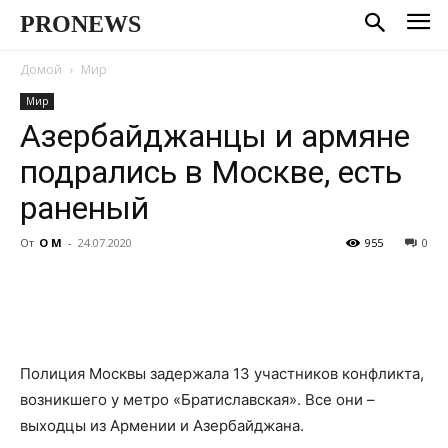
PRONEWS
Домой
Мир
Мир
Азербайджанцы и армяне
подрались в Москве, есть
раненый
От
О М
-
24.07.2020
955
0
Полиция Москвы задержала 13 участников конфликта,
возникшего у метро «Братиславская». Все они –
выходцы из Армении и Азербайджана.