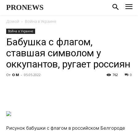
PRONEWS
Домой
Война в Украине
Война в Украине
Бабушка с флагом,
ставшая символом у
оккупантов, ругает россиян
От
О М
-
05.05.2022
762
0
Рисунок бабушки с флагом в российском Белгороде