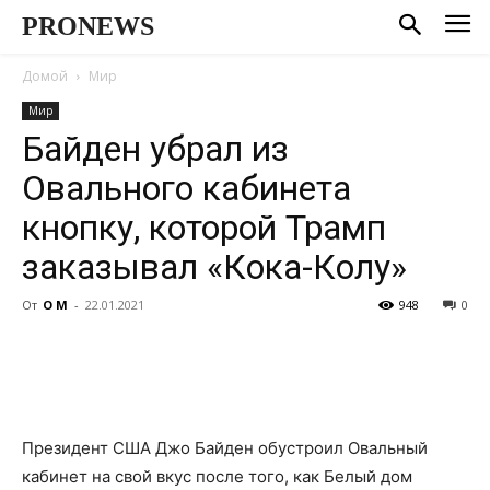
PRONEWS
Домой
Мир
Мир
Байден убрал из
Овального кабинета
кнопку, которой Трамп
заказывал «Кока-Колу»
От
О М
-
22.01.2021
948
0
Президент США Джо Байден обустроил Овальный
кабинет на свой вкус после того, как Белый дом