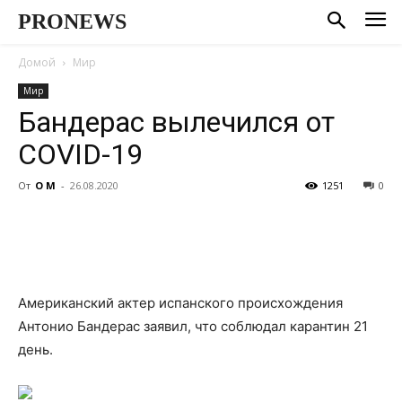
PRONEWS
Домой
Мир
Мир
Бандерас вылечился от
COVID-19
От
О М
-
26.08.2020
1251
0
Американский актер испанского происхождения
Антонио Бандерас заявил, что соблюдал карантин 21
день.