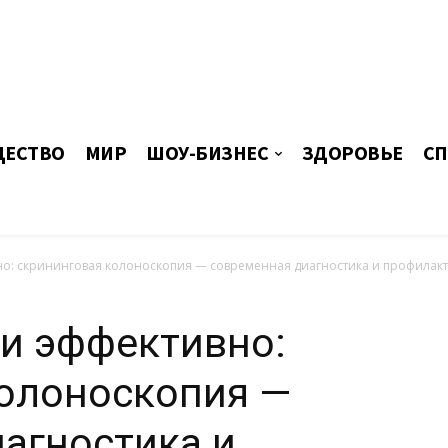
ЕСТВО
МИР
ШОУ-БИЗНЕС
ЗДОРОВЬЕ
СП
о: скрининговая колоноскопия — современная диагностика и профилакт
и эффективно:
колоноскопия —
агностика и