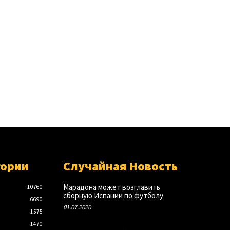
гории
Случайная Новость
Марадона может возглавить
10760
сборную Испании по футболу
6690
01.07.2020
1575
1470