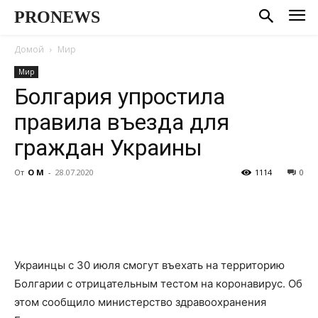
PRONEWS
Домой
Мир
Мир
Болгария упростила
правила въезда для
граждан Украины
От
О М
-
28.07.2020
1114
0
Украинцы с 30 июля смогут въехать на территорию
Болгарии c отрицательным тестом на коронавирус. Об
этом сообщило министерство здравоохранения