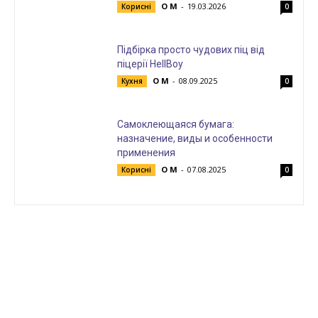
О М
-
19.03.2026
Корисні
0
Підбірка просто чудових піц від
піцерії HellBoy
О М
-
08.09.2025
Кухня
0
Самоклеющаяся бумага:
назначение, виды и особенности
применения
О М
-
07.08.2025
Корисні
0