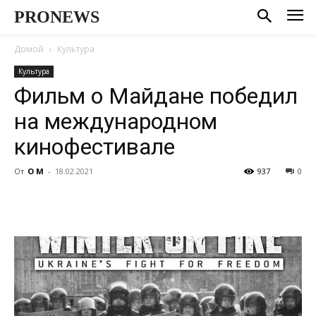
PRONEWS
Домой
Культура
Культура
Фильм о Майдане победил
на международном
кинофестивале
От
О М
-
18.02.2021
937
0