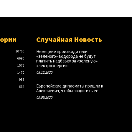
гории
Случайная Новость
Немецкие производители
10760
«зеленого» водорода не будут
6690
платить надбавку за «зеленую»
электроэнергию
1575
08.12.2020
1470
985
Европейские дипломаты пришли к
634
Алексиевич, чтобы защитить ее
09.09.2020