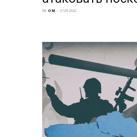
От
О М
-
27.09.2022