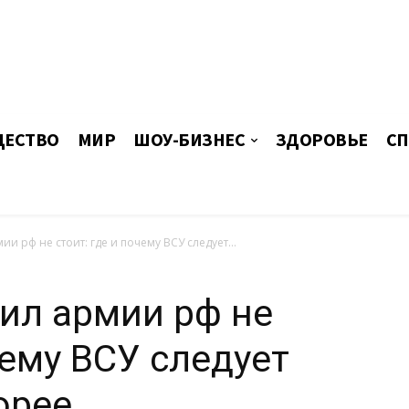
ЕСТВО
МИР
ШОУ-БИЗНЕС
ЗДОРОВЬЕ
СП
ии рф не стоит: где и почему ВСУ следует...
ил армии рф не
чему ВСУ следует
орее