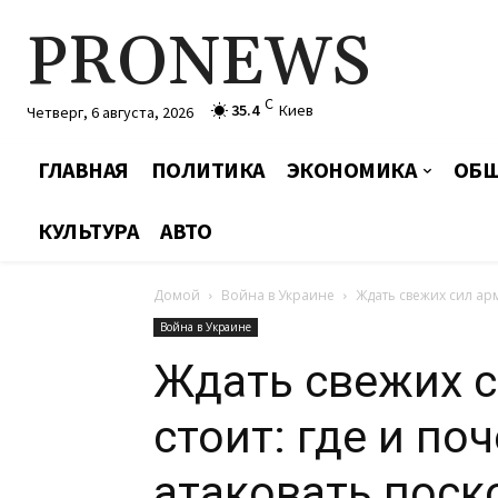
PRONEWS
C
35.4
Киев
Четверг, 6 августа, 2026
ГЛАВНАЯ
ПОЛИТИКА
ЭКОНОМИКА
ОБЩ
КУЛЬТУРА
АВТО
Домой
Война в Украине
Ждать свежих сил арм
Война в Украине
Ждать свежих с
стоит: где и по
атаковать поск