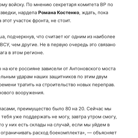
му войску. По мнению секретаря комитета ВР по
азведки, нардепа
Романа Костенко
, ждать, пока
этот участок фронта, не стоит.
ua, подчеркнув, что считает юг одним из наиболее
ВСУ, чем другие. Не в первую очередь это связано
га в этом регионе.
о на юге россияне зависели от Антоновского моста
ельным ударам наших защитников по этим двум
емени тратить на строительство новых переправ.
нового вооружения.
пасами, преимущество было 80 на 20. Сейчас мы
 тебя уже поддержать не могу, завтра утром смогу,
о у них есть склады на случай, если мы уйдем в
т ограничивать расход боекомплекта», — объясняет