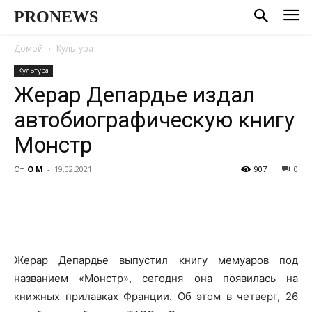
PRONEWS
Домой
Культура
Культура
Жерар Депардье издал
автобиографическую книгу
Монстр
От
О М
-
19.02.2021
907
0
Жерар Депардье выпустил книгу мемуаров под
названием «Монстр», сегодня она появилась на
книжных прилавках Франции. Об этом в четверг, 26