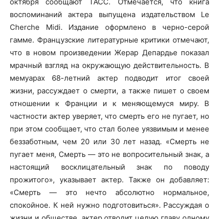
октября сообщают ТАСС. Отмечается, что книга
воспоминаний актера выпущена издательством Le
Cherche Midi. Издание оформлено в черно-серой
гамме.
Французские литературные критики отмечают,
что в новом произведении Жерар Депардье показал
мрачный взгляд на окружающую действительность. В
мемуарах 68-летний актер подводит итог своей
жизни, рассуждает о смерти, а также пишет о своем
отношении к Франции и к меняющемуся миру. В
частности актер уверяет, что смерть его не пугает, но
при этом сообщает, что стал более уязвимым и менее
беззаботным, чем 20 или 30 лет назад. «Смерть не
пугает меня, Смерть — это не вопросительный знак, а
настоящий восклицательный знак по поводу
прожитого», указывает актер. Также он добавляет:
«Смерть — это нечто абсолютно нормальное,
спокойное. К ней нужно подготовиться». Рассуждая о
жизни и обществе, актер отводит целую главу одному