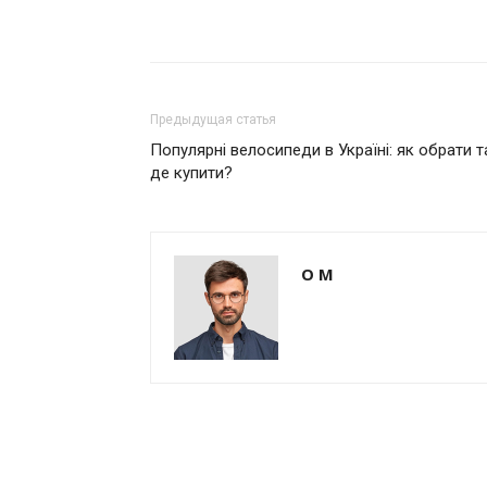
Предыдущая статья
Популярні велосипеди в Україні: як обрати т
де купити?
О М