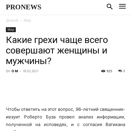
PRONEWS
Домой
Мир
Мир
Какие грехи чаще всего
совершают женщины и
мужчины?
От
О М
-
18.02.2021
925
0
Чтобы ответить на этот вопрос, 96-летний священник-
иезуит Роберто Буза провел анализ информации,
полученной на исповедях, и с согласия Ватикана