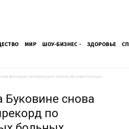
ЕСТВО
МИР
ШОУ-БИЗНЕС
ЗДОРОВЬЕ
СП
снова фиксируют антирекорд по количеству новых больных
а Буковине снова
ирекорд по
вых больных