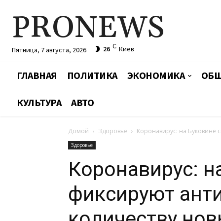
PRONEWS
C
26
Киев
Пятница, 7 августа, 2026
ГЛАВНАЯ
ПОЛИТИКА
ЭКОНОМИКА
ОБЩ
КУЛЬТУРА
АВТО
Домой
Здоровье
Коронавирус: на Буковине 
Здоровье
Коронавирус: н
фиксируют ант
количеству но