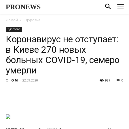
PRONEWS
Домой
Здоровье
Здоровье
Коронавирус не отступает:
в Киеве 270 новых
больных COVID-19, семеро
умерли
От
О М
-
22.09.2020
987
0