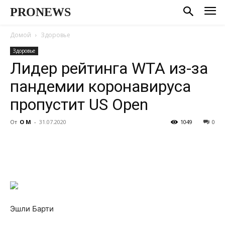
PRONEWS
Домой
Здоровье
Здоровье
Лидер рейтинга WTA из-за
пандемии коронавируса
пропустит US Open
От
О М
-
31.07.2020
1049
0
Эшли Барти