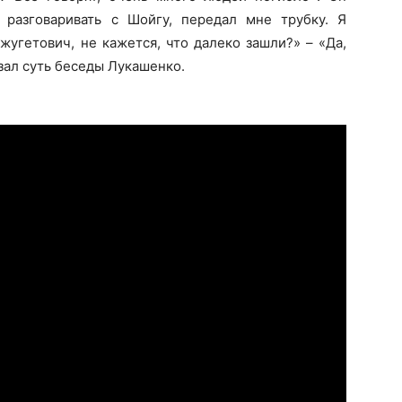
 разговаривать с Шойгу, передал мне трубку. Я
жугетович, не кажется, что далеко зашли?» – «Да,
азал суть беседы Лукашенко.