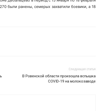
оне Дебальцево в период с 15 января по 18 февраля
270 были ранены, семерых захватили боевики, а 18
Следующая статья
ть
В Ровенской области произошла вспышка
COVID-19 на молокозаводе