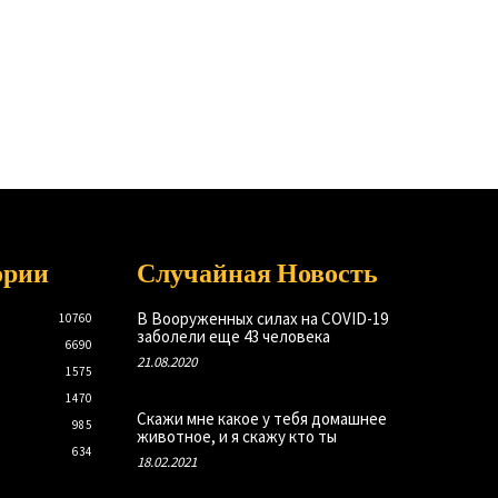
ории
Случайная Новость
В Вооруженных силах на COVID-19
10760
заболели еще 43 человека
6690
21.08.2020
1575
1470
Скажи мне какое у тебя домашнее
985
животное, и я скажу кто ты
634
18.02.2021