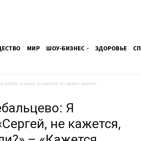
ЕСТВО
МИР
ШОУ-БИЗНЕС
ЗДОРОВЬЕ
СП
 Шойгу: «Сергей, не кажется, что далеко зашли?»...
бальцево: Я
Сергей, не кажется,
ли?» – «Кажется.