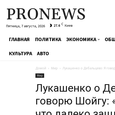
PRONEWS
C
27.6
Киев
Пятница, 7 августа, 2026
ГЛАВНАЯ
ПОЛИТИКА
ЭКОНОМИКА
ОБЩ
КУЛЬТУРА
АВТО
Домой
Мир
Лукашенко о Дебальцево: Я говорю
Мир
Лукашенко о Де
говорю Шойгу: «
что далеко заш