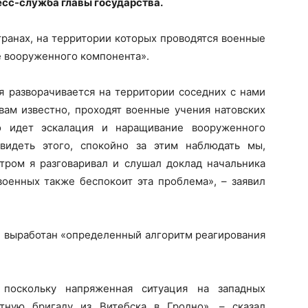
есс-служба главы государства.
транах, на территории которых проводятся военные
 вооруженного компонента».
я разворачивается на территории соседних с нами
 вам известно, проходят военные учения натовских
о идет эскалация и наращивание вооруженного
видеть этого, спокойно за этим наблюдать мы,
утром я разговаривал и слушал доклад начальника
военных также беспокоит эта проблема», – заявил
л выработан «определенный алгоритм реагирования
 поскольку напряженная ситуация на западных
нтную бригаду из Витебска в Гродно», – сказал