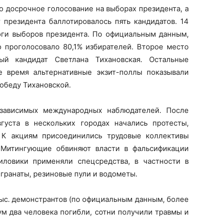
ло досрочное голосование на выборах президента, а
т президента баллотировалось пять кандидатов. 14
оги выборов президента. По официальным данным,
о проголосовало 80,1% избирателей. Второе место
ый кандидат Светлана Тихановская. Остальные
 время альтернативные экзит-поллы показывали
обеду Тихановской.
зависимых международных наблюдателей. После
густа в нескольких городах начались протесты,
 К акциям присоединились трудовые коллективы
 Митингующие обвиняют власти в фальсификации
иловики применяли спецсредства, в частности в
гранаты, резиновые пули и водометы.
тыс. демонстрантов (по официальным данным, более
мум два человека погибли, сотни получили травмы и