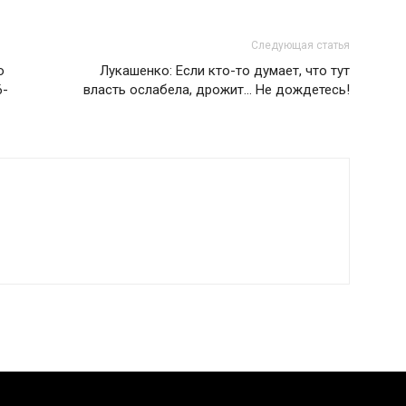
Следующая статья
о
Лукашенко: Если кто-то думает, что тут
6-
власть ослабела, дрожит… Не дождетесь!