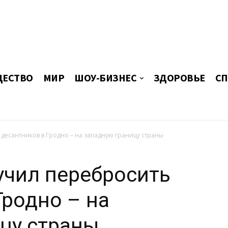
ЕСТВО
МИР
ШОУ-БИЗНЕС
ЗДОРОВЬЕ
СП
десантников в Гродно – на западную границу страны
учил перебросить
Гродно – на
цу страны