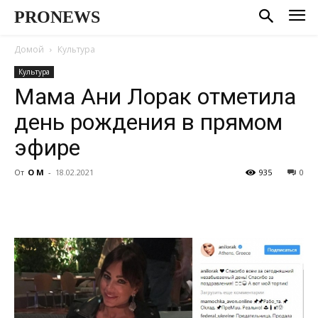
PRONEWS
Домой
Культура
Культура
Мама Ани Лорак отметила
день рождения в прямом
эфире
От
О М
-
18.02.2021
935
0