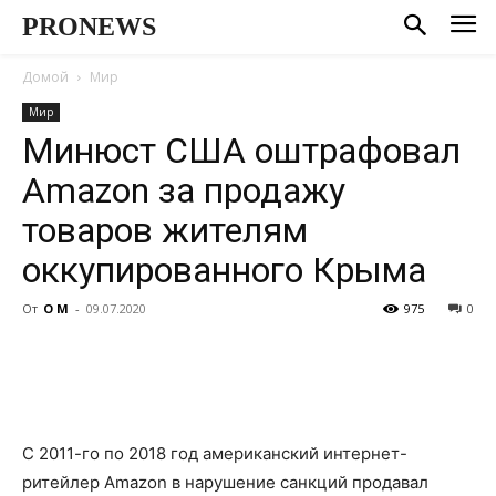
PRONEWS
Домой
Мир
Мир
Минюст США оштрафовал
Amazon за продажу
товаров жителям
оккупированного Крыма
От
О М
-
09.07.2020
975
0
С 2011-го по 2018 год американский интернет-
ритейлер Amazon в нарушение санкций продавал