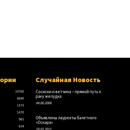
гории
Случайная Новость
Сосиски и ветчина – прямой путь к
10760
раку желудка
6690
04.06.2006
1575
1470
Объявлены лауреаты балетного
985
«Оскара»
634
18.02.2021