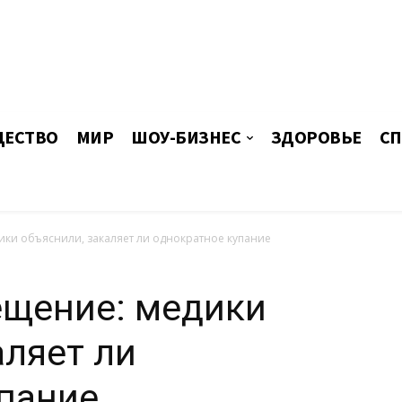
ЕСТВО
МИР
ШОУ-БИЗНЕС
ЗДОРОВЬЕ
СП
ки объяснили, закаляет ли однократное купание
ещение: медики
аляет ли
пание