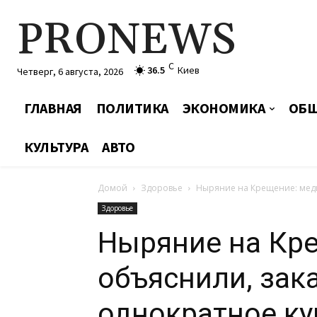
PRONEWS
C
36.5
Киев
Четверг, 6 августа, 2026
ГЛАВНАЯ
ПОЛИТИКА
ЭКОНОМИКА
ОБЩ
КУЛЬТУРА
АВТО
Домой
Здоровье
Ныряние на Крещение: меди
Здоровье
Ныряние на Кр
объяснили, зак
однократное ку