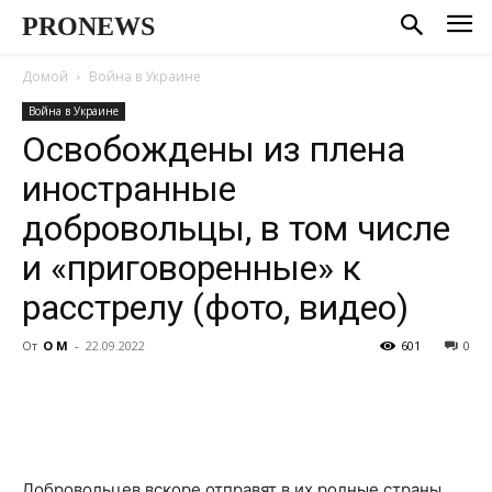
PRONEWS
Домой
Война в Украине
Война в Украине
Освобождены из плена
иностранные
добровольцы, в том числе
и «приговоренные» к
расстрелу (фото, видео)
От
О М
-
22.09.2022
601
0
Добровольцев вскоре отправят в их родные страны