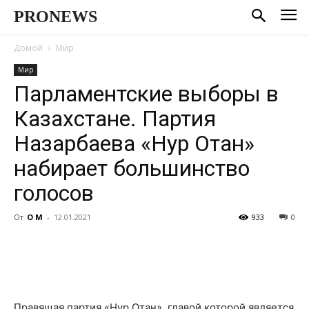
PRONEWS
Домой
Мир
Мир
Парламентские выборы в
Казахстане. Партия
Назарбаева «Нур Отан»
набирает большинство
голосов
От
О М
-
12.01.2021
933
0
Правящая партия «Нур Отан», главой которой является