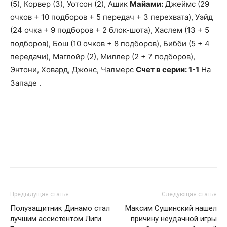
(5), Корвер (3), Уотсон (2), Ашик
Майами:
Джеймс (29
очков + 10 подборов + 5 передач + 3 перехвата), Уэйд
(24 очка + 9 подборов + 2 блок-шота), Хаслем (13 + 5
подборов), Бош (10 очков + 8 подборов), Бибби (5 + 4
передачи), Маглойр (2), Миллер (2 + 7 подборов),
Энтони, Ховард, Джонс, Чалмерс
Счет в серии: 1-1
На
Западе .
Предыдущая статья
Следующая статья
Полузащитник Динамо стал
Максим Сушинский нашел
лучшим ассистентом Лиги
причину неудачной игры