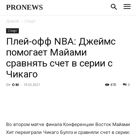
PRONEWS
Домой
Спорт
Спорт
Плей-офф NBA: Джеймс
помогает Майами
сравнять счет в серии с
Чикаго
От
О М
-
19.02.2021
870
0
Во втором матче финала Конференции Восток Майами
Хит переиграли Чикаго Буллз и сравняли счет в серии: