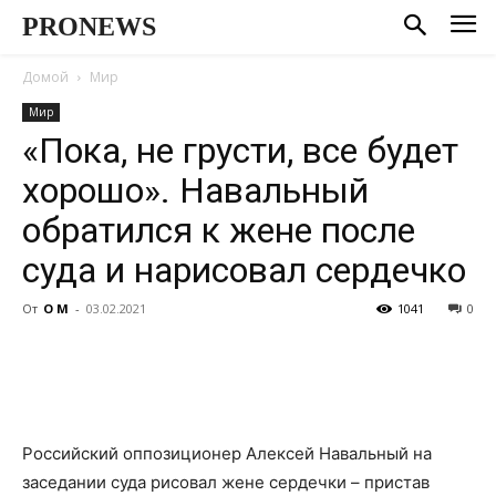
PRONEWS
Домой
Мир
Мир
«Пока, не грусти, все будет
хорошо». Навальный
обратился к жене после
суда и нарисовал сердечко
От
О М
-
03.02.2021
1041
0
Российский оппозиционер Алексей Навальный на
заседании суда рисовал жене сердечки – пристав