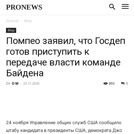
PRONEWS
Домой
Мир
Мир
Помпео заявил, что Госдеп
готов приступить к
передаче власти команде
Байдена
От
О М
-
25.11.2020
893
0
24 ноября Управление общих служб США сообщило
штабу кандидата в президенты США, демократа Джо