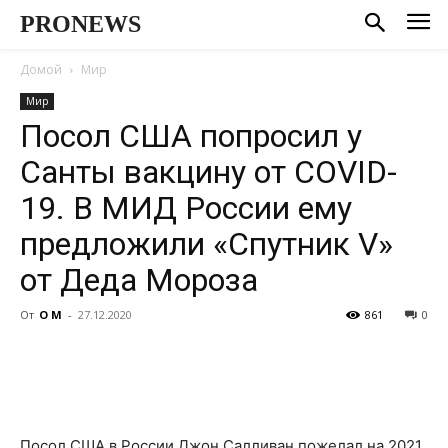
PRONEWS
Домой
Мир
Мир
Посол США попросил у
Санты вакцину от COVID-
19. В МИД России ему
предложили «Спутник V»
от Деда Мороза
От
О М
-
27.12.2020
861
0
Посол США в России Джон Салливан пожелал на 2021