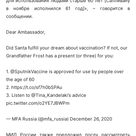
для использования людьми старше 60 лет [Салливану
в ноябре исполнился 61 год]», – говорится в
сообщении.
Dear Ambassador,
Did Santa fulfill your dream about vaccination? If not, our
Grandfather Frost has a present (or three) for you:
1. @SputnikVaccine is approved for use by people over
the age of 60
2. https://t.co/sf7h0bSPAu
3. Listen to @Tina_Kandelaki’s advice
pic.twitter.com/o2YE7JBWPm
— MFA Russia (@mfa_russia) December 26, 2020
МИД России также предложил послу рассмотреть