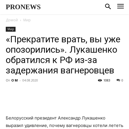
PRONEWS
Домой
Мир
Мир
«Прекратите врать, вы уже
опозорились». Лукашенко
обратился к РФ из-за
задержания вагнеровцев
От
О М
-
04.08.2020
1083
0
Белорусский президент Александр Лукашенко
выразил удивление, почему вагнеровцы хотели лететь