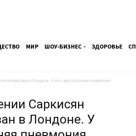
ЕСТВО
МИР
ШОУ-БИЗНЕС
ЗДОРОВЬЕ
СП
питализирован в Лондоне. У него двусторонняя пневмония
ении Саркисян
ан в Лондоне. У
няя пневмония