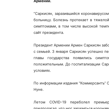
Армении.
“Саркисян, заразившийся коронавирусо
больницу. Болезнь протекает в тяжело
симптомами, в том числе высокой темп
сайт президента.
Президент Армении Армен Саркисян забо
с семьей. 3 января Саркисян успешно пе
главы государства появились симпт
положительным. До госпитализации Сар
условиях.
По информации издания “Коммерсантъ“ C
Нуне.
Летом COVID-19 переболел премье
предполагал, что мог заразиться корона