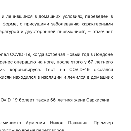
м и лечившийся в домашних условиях, переведен в
й форме, с присущими заболеванию характерными
ературой и двусторонней пневмонией“, – отмечает
лел COVID-19, когда встречал Новый год в Лондоне
ренес операцию на ноге, после этого у 67-летнего
омы коронавируса. Тест на COVID-19 оказался
кисян находился в изоляции и лечился в домашних
OVID-19 болеет также 66-летняя жена Саркисяна –
р-министр Армении Никол Пашинян. Премьер
вирусом во время переговоров.