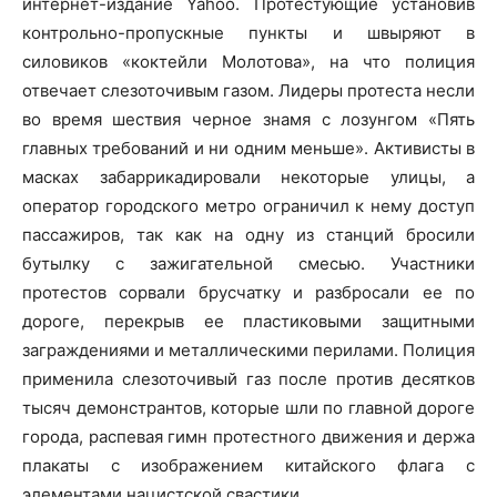
интернет-издание Yahoo. Протестующие установив
контрольно-пропускные пункты и швыряют в
силовиков «коктейли Молотова», на что полиция
отвечает слезоточивым газом. Лидеры протеста несли
во время шествия черное знамя с лозунгом «Пять
главных требований и ни одним меньше». Активисты в
масках забаррикадировали некоторые улицы, а
оператор городского метро ограничил к нему доступ
пассажиров, так как на одну из станций бросили
бутылку с зажигательной смесью. Участники
протестов сорвали брусчатку и разбросали ее по
дороге, перекрыв ее пластиковыми защитными
заграждениями и металлическими перилами. Полиция
применила слезоточивый газ после против десятков
тысяч демонстрантов, которые шли по главной дороге
города, распевая гимн протестного движения и держа
плакаты с изображением китайского флага с
элементами нацистской свастики.