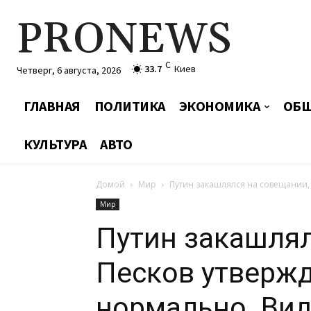
PRONEWS
C
33.7
Киев
Четверг, 6 августа, 2026
ГЛАВНАЯ
ПОЛИТИКА
ЭКОНОМИКА
ОБЩ
КУЛЬТУРА
АВТО
Домой
Мир
Путин закашлялся на совещании, 
Мир
Путин закашлял
Песков утвержда
нормально. Ви