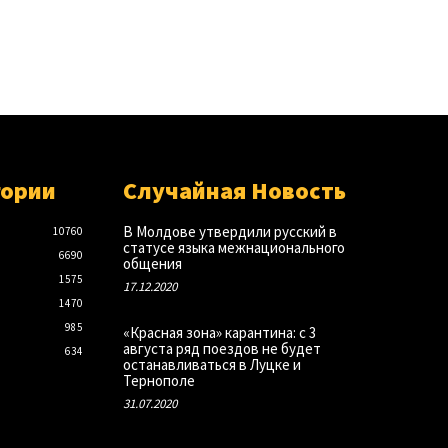
гории
Случайная Новость
В Молдове утвердили русский в
10760
статусе языка межнационального
6690
общения
1575
17.12.2020
1470
985
«Красная зона» карантина: с 3
августа ряд поездов не будет
634
останавливаться в Луцке и
Тернополе
31.07.2020