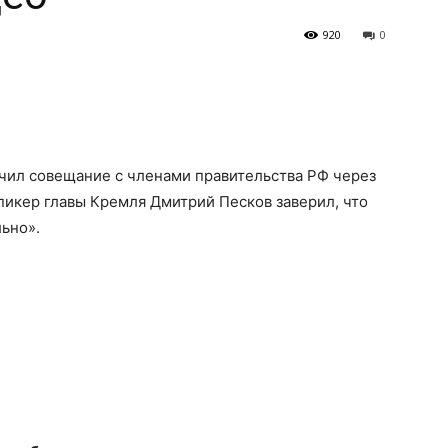
920
0
чил совещание с членами правительства РФ через
Спикер главы Кремля Дмитрий Песков заверил, что
ьно».