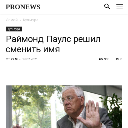
PRONEWS
Домой
Культура
Культура
Раймонд Паулс решил
сменить имя
От
О М
-
18.02.2021
900
0