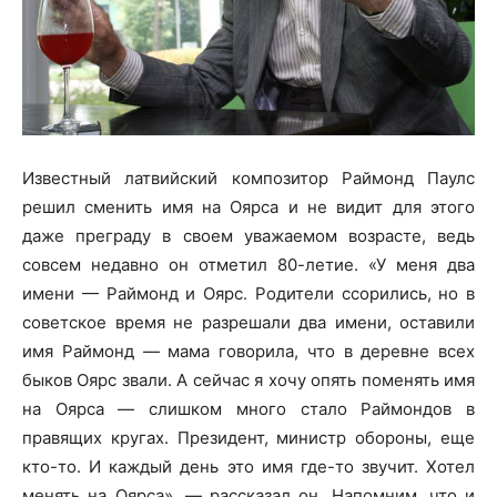
Известный латвийский композитор Раймонд Паулс
решил сменить имя на Оярса и не видит для этого
даже преграду в своем уважаемом возрасте, ведь
совсем недавно он отметил 80-летие. «У меня два
имени — Раймонд и Оярс. Родители ссорились, но в
советское время не разрешали два
имени, оставили
имя Раймонд — мама говорила, что в деревне всех
быков Оярс звали. А сейчас я хочу опять поменять имя
на Оярса — cлишком много стало Раймондов в
правящих кругах. Президент, министр обороны, еще
кто-то. И каждый день это имя где-то звучит. Хотел
менять на Оярса», — рассказал он. Напомним, что и