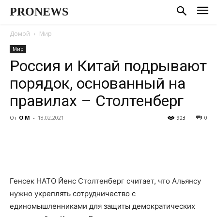
PRONEWS
Домой
Мир
Мир
Россия и Китай подрывают
порядок, основанный на
правилах – Столтенберг
От
О М
-
18.02.2021
903
0
Генсек НАТО Йенс Столтенберг считает, что Альянсу
нужно укреплять сотрудничество с
единомышленниками для защиты демократических