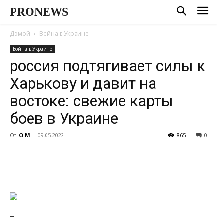
PRONEWS
Домой
Война в Украине
Война в Украине
россия подтягивает силы к
Харькову и давит на
востоке: свежие карты
боев в Украине
От
О М
-
09.05.2022
865
0