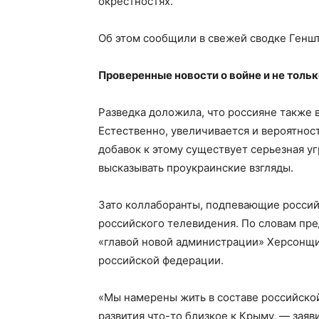
окрестностях.
Об этом сообщили в свежей сводке Геншта
Проверенные новости о войне и не толь
Разведка доложила, что россияне также 
Естественно, увеличивается и вероятнос
добавок к этому существует серьезная у
высказывать проукраинские взгляды.
Зато коллаборанты, подпевающие российс
российского телевидения. По словам пр
«главой новой администрации» Херсонщин
российской федерации.
«Мы намерены жить в составе российско
развития что-то близкое к Крыму, — заяв