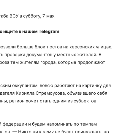
ба ВСУ в субботу, 7 мая.
ко
ищите в нашем Telegram
возвели больше блок-постов на херсонских улицах.
ть проверки документов у местных жителей. В
гроза тем жителям города, которые продолжают
ким оккупантам, вовсю работают на картинку для
едателя Кирилла Стремоусова, объявившего себя
ы, регион хочет стать одним из субъектов
й федерации и будем напоминать по темпам
ил он. — Никто ни к чему не будет принуждать, но