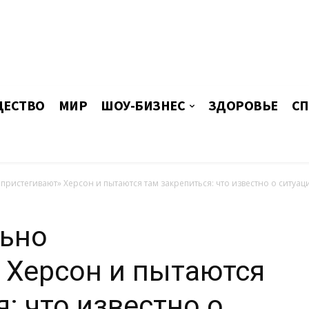
ЕСТВО
МИР
ШОУ-БИЗНЕС
ЗДОРОВЬЕ
СП
пристегивают» Херсон и пытаются там закрепиться: что известно о ситуац
льно
 Херсон и пытаются
: что известно о