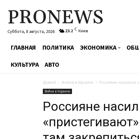
PRONEWS
C
23.2
Киев
Суббота, 8 августа, 2026
ГЛАВНАЯ
ПОЛИТИКА
ЭКОНОМИКА
ОБЩ
КУЛЬТУРА
АВТО
Домой
Война в Украине
Россияне насильно «
Война в Украине
Россияне наси
«пристегивают»
там закрепиться