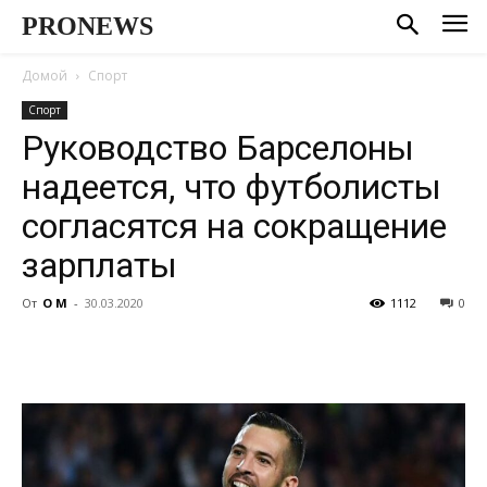
PRONEWS
Домой
Спорт
Спорт
Руководство Барселоны
надеется, что футболисты
согласятся на сокращение
зарплаты
От
О М
-
30.03.2020
1112
0