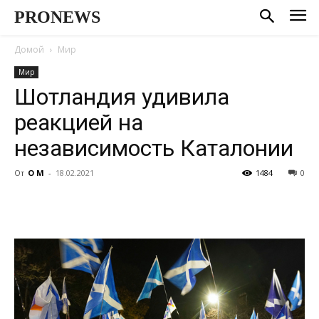
PRONEWS
Домой
Мир
Мир
Шотландия удивила
реакцией на
независимость Каталонии
От
О М
-
18.02.2021
1484
0