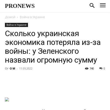
PRONEWS
Домой
Война в Украине
Война в Украине
Сколько украинская
экономика потеряла из-за
войны: у Зеленского
назвали огромную сумму
От
О М
-
11.05.2022
740
0