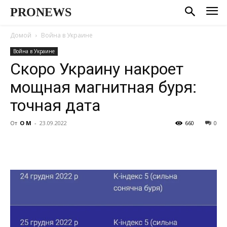
PRONEWS
Домой
Война в Украине
Война в Украине
Скоро Украину накроет
мощная магнитная буря:
точная дата
От
О М
-
23.09.2022
660
0