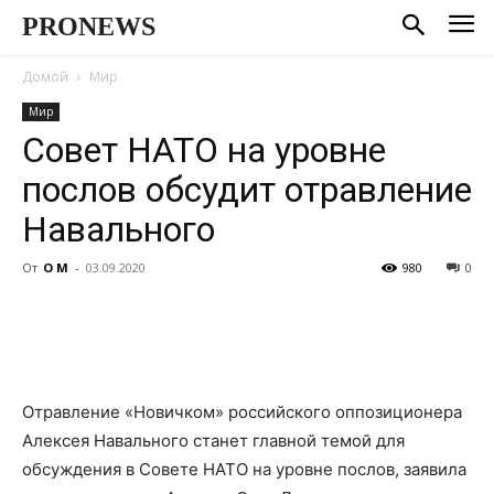
PRONEWS
Домой
Мир
Мир
Совет НАТО на уровне
послов обсудит отравление
Навального
От
О М
-
03.09.2020
980
0
Отравление «Новичком» российского оппозиционера
Алексея Навального станет главной темой для
обсуждения в Совете НАТО на уровне послов
, заявила