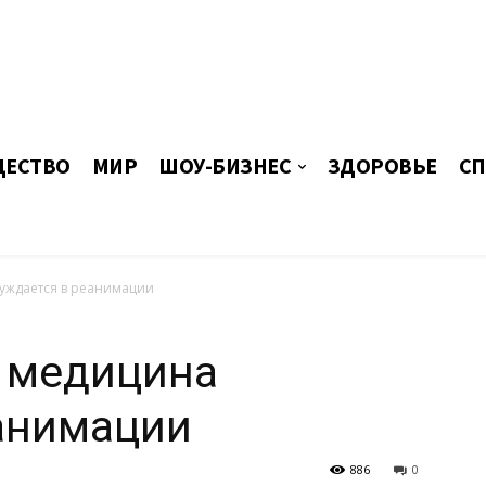
ЕСТВО
МИР
ШОУ-БИЗНЕС
ЗДОРОВЬЕ
СП
уждается в реанимации
а медицина
анимации
886
0