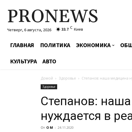
PRONEWS
C
33.7
Киев
Четверг, 6 августа, 2026
ГЛАВНАЯ
ПОЛИТИКА
ЭКОНОМИКА
ОБЩ
КУЛЬТУРА
АВТО
Домой
Здоровье
Степанов: наша медицина н
Здоровье
Степанов: наш
нуждается в ре
От
О М
-
24.11.2020