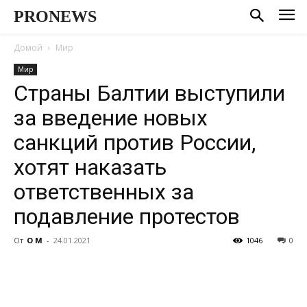
PRONEWS
Домой
Мир
Мир
Страны Балтии выступили
за введение новых
санкций против России,
хотят наказать
ответственных за
подавление протестов
От
О М
-
24.01.2021
1046
0