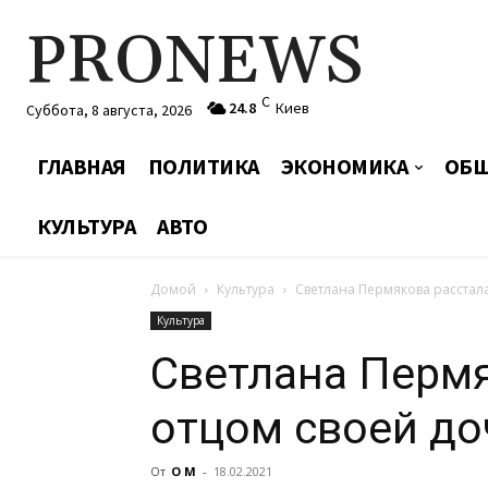
PRONEWS
C
24.8
Киев
Суббота, 8 августа, 2026
ГЛАВНАЯ
ПОЛИТИКА
ЭКОНОМИКА
ОБЩ
КУЛЬТУРА
АВТО
Домой
Культура
Светлана Пермякова расстал
Культура
Светлана Пермя
отцом своей до
От
О М
-
18.02.2021