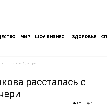
ЕСТВО
МИР
ШОУ-БИЗНЕС
ЗДОРОВЬЕ
СП
ась с отцом своей дочери
кова рассталась с
чери
857
0