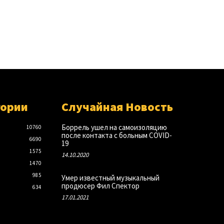
гории
Случайная Новость
Боррель ушел на самоизоляцию
10760
после контакта с больным COVID-
6690
19
1575
14.10.2020
1470
985
Умер известный музыкальный
продюсер Фил Спектор
634
17.01.2021