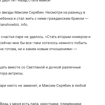
 двух лет назад стала мамой.
 звезды Максим Скрябин. Несмотря на разницу в
 ребенка и стал жить с ними гражданским браком —
anshowbiz. info.
счастья паре не удалось. «Стать вторым номером и
 сейчас мне бы все-таки хотелось немного побыть
 не готова, ни к каким новым отношениям» —
щать вместе со Светланой и дочкой различные
тора актрисы.
Вари никто не заменит, и Максим Скрябин в любой
 Ведь у меня есть папа, крестники, племянники