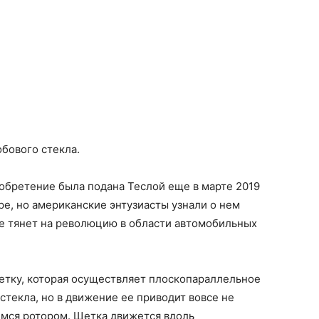
бового стекла.
зобретение была подана Теслой еще в марте 2019
бре, но американские энтузиасты узнали о нем
е тянет на
революцию в области автомобильных
етку, которая осуществляет плоскопараллельное
стекла, но в движение ее приводит вовсе не
мся ротором. Щетка движется вдоль