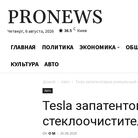
PRONEWS
C
36.5
Киев
Четверг, 6 августа, 2026
ГЛАВНАЯ
ПОЛИТИКА
ЭКОНОМИКА
ОБЩ
КУЛЬТУРА
АВТО
Домой
Авто
Tesla запатентовала уникальный 
Авто
Tesla запатент
стеклоочистите
От
О М
-
20.08.2020