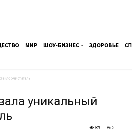
ЕСТВО
МИР
ШОУ-БИЗНЕС
ЗДОРОВЬЕ
СП
стеклоочиститель
овала уникальный
ль
978
0