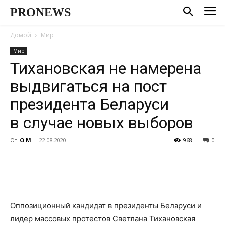
PRONEWS
Домой
Мир
Мир
Тихановская не намерена
выдвигаться на пост
президента Беларуси
в случае новых выборов
От
О М
-
22.08.2020
968
0
Оппозиционный кандидат в президенты Беларуси и
лидер массовых протестов Светлана Тихановская