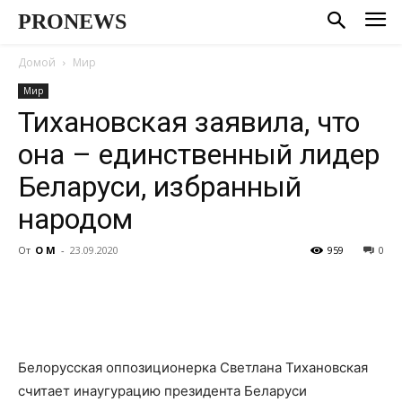
PRONEWS
Домой
Мир
Мир
Тихановская заявила, что
она – единственный лидер
Беларуси, избранный
народом
От
О М
-
23.09.2020
959
0
Белорусская оппозиционерка Светлана Тихановская
считает инаугурацию президента Беларуси