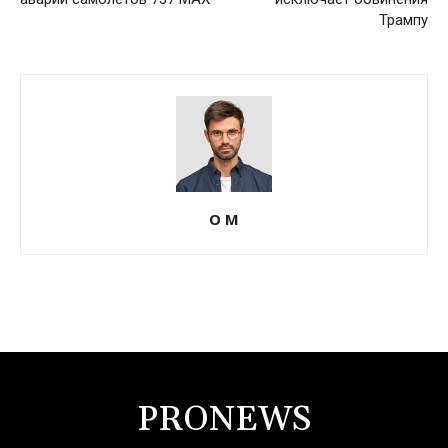
Трампу
О М
PRONEWS