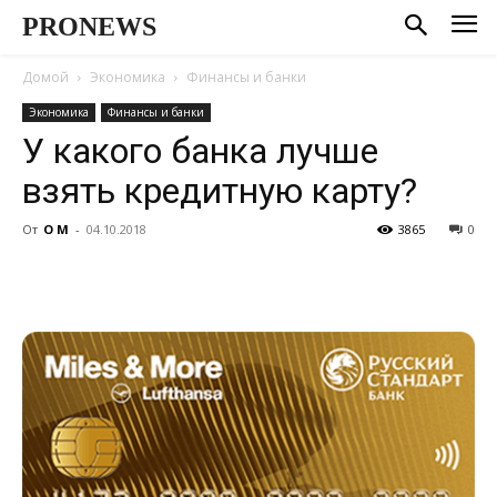
PRONEWS
Домой
Экономика
Финансы и банки
Экономика
Финансы и банки
У какого банка лучше
взять кредитную карту?
От
О М
-
04.10.2018
3865
0